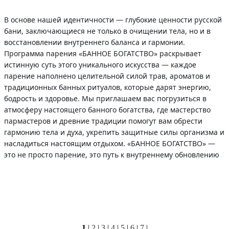
В основе нашей идентичности — глубокие ценности русской
бани, заключающиеся не только в очищении тела, но и в
восстановлении внутреннего баланса и гармонии.
Программа парения «БАННОЕ БОГАТСТВО» раскрывает
истинную суть этого уникального искусства — каждое
парение наполнено целительной силой трав, ароматов и
традиционных банных ритуалов, которые дарят энергию,
бодрость и здоровье. Мы приглашаем вас погрузиться в
атмосферу настоящего банного богатства, где мастерство
пармастеров и древние традиции помогут вам обрести
гармонию тела и духа, укрепить защитные силы организма и
насладиться настоящим отдыхом. «БАННОЕ БОГАТСТВО» —
это не просто парение, это путь к внутреннему обновлению
1
|
2
|
3
|
4
|
5
|
6
|
7
|